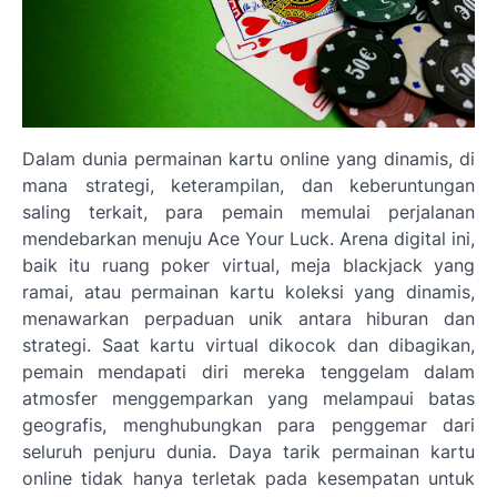
Dalam dunia permainan kartu online yang dinamis, di
mana strategi, keterampilan, dan keberuntungan
saling terkait, para pemain memulai perjalanan
mendebarkan menuju Ace Your Luck. Arena digital ini,
baik itu ruang poker virtual, meja blackjack yang
ramai, atau permainan kartu koleksi yang dinamis,
menawarkan perpaduan unik antara hiburan dan
strategi. Saat kartu virtual dikocok dan dibagikan,
pemain mendapati diri mereka tenggelam dalam
atmosfer menggemparkan yang melampaui batas
geografis, menghubungkan para penggemar dari
seluruh penjuru dunia. Daya tarik permainan kartu
online tidak hanya terletak pada kesempatan untuk