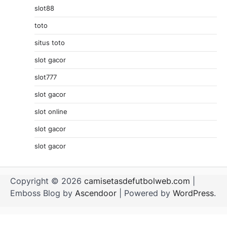
slot88
toto
situs toto
slot gacor
slot777
slot gacor
slot online
slot gacor
slot gacor
Copyright © 2026
camisetasdefutbolweb.com
|
Emboss Blog by
Ascendoor
| Powered by
WordPress
.