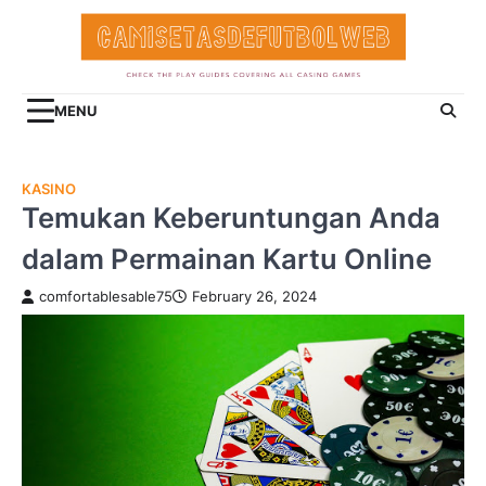
Skip
to
content
MENU
KASINO
Temukan Keberuntungan Anda
dalam Permainan Kartu Online
comfortablesable75
February 26, 2024