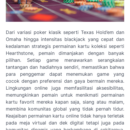
Dari variasi poker klasik seperti Texas Hold’em dan
Omaha hingga intensitas blackjack yang cepat dan
kedalaman strategis permainan kartu koleksi seperti
Hearthstone, pemain dimanjakan dengan banyak
pilihan. Setiap game menawarkan serangkaian
tantangan dan hadiahnya sendiri, memastikan bahwa
para penggemar dapat menemukan game yang
cocok dengan preferensi dan gaya bermain mereka.
Lingkungan online juga memfasilitasi aksesibilitas,
memungkinkan pemain untuk menikmati permainan
kartu favorit mereka kapan saja, siang atau malam,
membina komunitas global yang tidak pernah tidur.
Keajaiban permainan kartu online tidak hanya terletak
pada meja virtual dan dek digital tetapi juga pada
komunitas dinamis yang berkembang di sekitarnya.