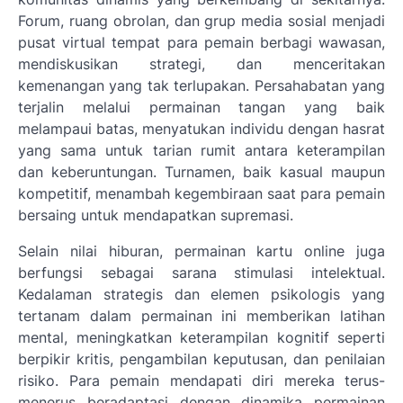
Forum, ruang obrolan, dan grup media sosial menjadi
pusat virtual tempat para pemain berbagi wawasan,
mendiskusikan strategi, dan menceritakan
kemenangan yang tak terlupakan. Persahabatan yang
terjalin melalui permainan tangan yang baik
melampaui batas, menyatukan individu dengan hasrat
yang sama untuk tarian rumit antara keterampilan
dan keberuntungan. Turnamen, baik kasual maupun
kompetitif, menambah kegembiraan saat para pemain
bersaing untuk mendapatkan supremasi.
Selain nilai hiburan, permainan kartu online juga
berfungsi sebagai sarana stimulasi intelektual.
Kedalaman strategis dan elemen psikologis yang
tertanam dalam permainan ini memberikan latihan
mental, meningkatkan keterampilan kognitif seperti
berpikir kritis, pengambilan keputusan, dan penilaian
risiko. Para pemain mendapati diri mereka terus-
menerus beradaptasi dengan dinamika permainan