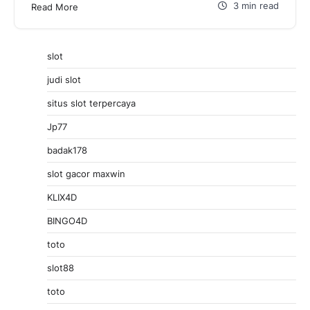
3 min read
Read More
slot
judi slot
situs slot terpercaya
Jp77
badak178
slot gacor maxwin
KLIX4D
BINGO4D
toto
slot88
toto