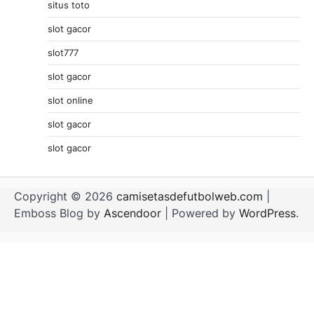
situs toto
slot gacor
slot777
slot gacor
slot online
slot gacor
slot gacor
Copyright © 2026
camisetasdefutbolweb.com
|
Emboss Blog by
Ascendoor
| Powered by
WordPress
.